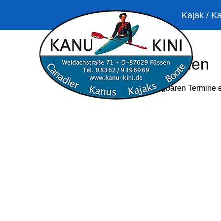
Kajak / K
Service buchen
Jetzt unsere verfügbaren Termine