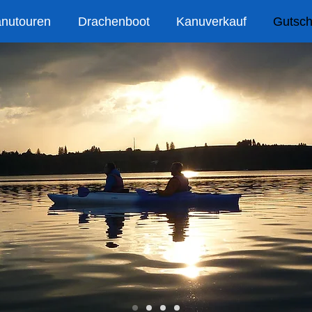
anutouren
Drachenboot
Kanuverkauf
Gutsch