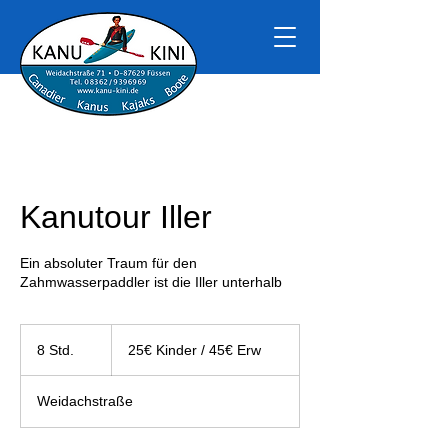
Kanutour Iller
Ein absoluter Traum für den
Zahmwasserpaddler ist die Iller unterhalb
25€
Kinder
8 Std.
8
25€ Kinder / 45€ Erw
/
45€
S
Erw
t
Weidachstraße
d
.